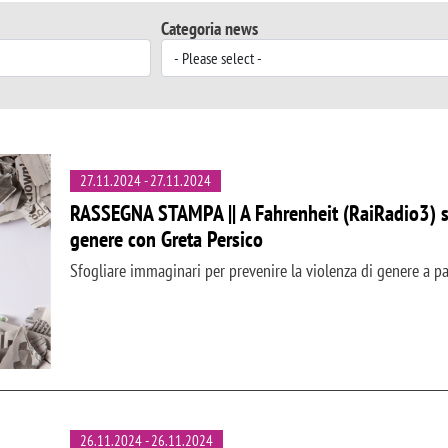
Categoria news
27.11.2024
-
27.11.2024
RASSEGNA STAMPA || A Fahrenheit (RaiRadio3) si p
genere con Greta Persico
Sfogliare immaginari per prevenire la violenza di genere a par
26.11.2024
-
26.11.2024