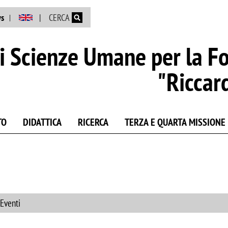
Salta al contenuto principale
s
CERCA
i Scienze Umane per la F
"Riccar
TO
DIDATTICA
RICERCA
TERZA E QUARTA MISSIONE
 Eventi