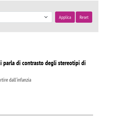
Applica
Reset
arla di contrasto degli stereotipi di
tire dall'infanzia