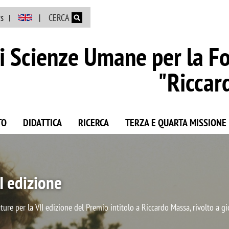
Salta al contenuto principale
s
CERCA
i Scienze Umane per la F
"Riccar
TO
DIDATTICA
RICERCA
TERZA E QUARTA MISSIONE
lenza 2023-2027
ione "Riccardo Massa" è stato selezionato dal Ministero dell'Università 