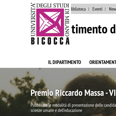
Ateneo
Persone
Biblioteca
Eventi
New
Dipartimento d
IL DIPARTIMENTO
ORIENTAMEN
Dipartimento di Eccel
Il Dipartimento di Scienze Umane per la Formaz
Eccellenza per il quinquennio 2023-2027.