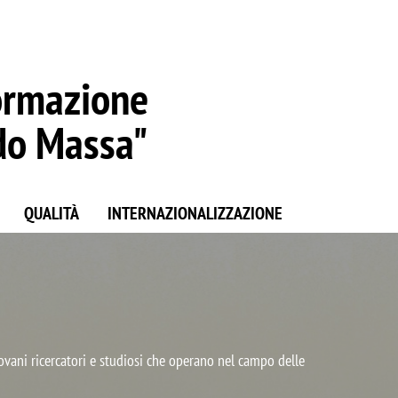
ormazione
do Massa"
QUALITÀ
INTERNAZIONALIZZAZIONE
e della Ricerca e dall’Anvur come uno fra i 180 Dipartimenti di