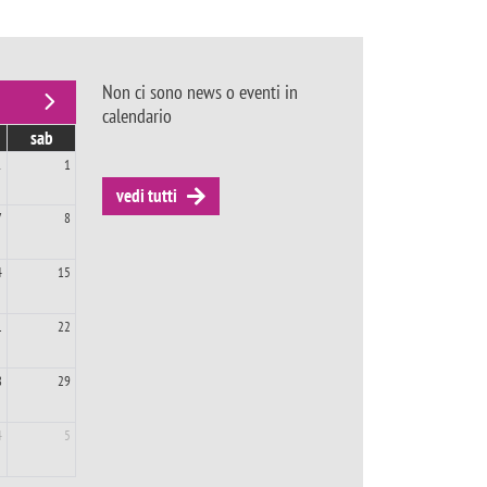
Non ci sono news o eventi in
calendario
sab
1
1
vedi tutti
7
8
4
15
1
22
8
29
4
5