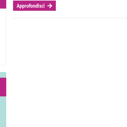
Approfondisci
LE AREE DI RICERCA
DI
D'
Approfondisci
A