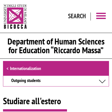
Skip to main content
SEARCH
Department of Human Sciences
for Education “Riccardo Massa”
Browse the section
Internationalization
Outgoing students
Studiare all'estero