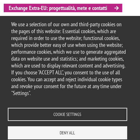
Exchange Extra-EU: progettualità, mete e contatti
Incontro di presentazione dei Programmi Exchange
We use a selection of our own and third-party cookies on
Extra-EU - Registrazione del 10/12/2025
the pages of this website: Essential cookies, which are
Testimonianze degli studenti
required in order to use the website; functional cookies,
which provide better easy of use when using the website;
performance cookies, which we use to generate aggregated
data on website use and statistics; and marketing cookies,
which are used to display relevant content and advertising.
© 2025 University of Milano-Bicocca
If you choose "ACCEPT ALL", you consent to the use of all
Piazza dell'Ateneo Nuovo, 1 - 20126, Milan
cookies. You can accept and reject individual cookie types
PEC address:
ateneo.bicocca@pec.unimib.it
and revoke your consent for the future at any time under
P.I. 12621570154 |
"Settings".
redazioneweb.formazione@unimib.it
COOKIE SETTINGS
Legal
Privacy and cookies policy
Trasparency
Accessibility statement
DENY ALL
Accessibility
Statistiche di accesso
Change your mind on cookies