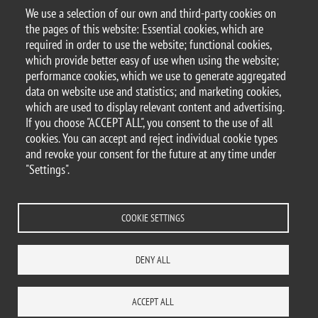
Internationalisation Days 2024
We use a selection of our own and third-party cookies on
Internationalisation Days 2025
the pages of this website: Essential cookies, which are
Students services
required in order to use the website; functional cookies,
which provide better easy of use when using the website;
performance cookies, which we use to generate aggregated
data on website use and statistics; and marketing cookies,
which are used to display relevant content and advertising.
© 2025 University of Milano-Bicocca
If you choose "ACCEPT ALL", you consent to the use of all
Piazza dell'Ateneo Nuovo, 1 - 20126, Milan
cookies. You can accept and reject individual cookie types
PEC address:
ateneo.bicocca@pec.unimib.it
and revoke your consent for the future at any time under
P.I. 12621570154 |
"Settings".
redazioneweb.formazione@unimib.it
COOKIE SETTINGS
Legal
Privacy and cookies policy
Trasparency
Accessibility statement
DENY ALL
Accessibility
Statistiche di accesso
Change your mind on cookies
WHERE WE ARE
SITE MAP
CONTACTS
ACCEPT ALL