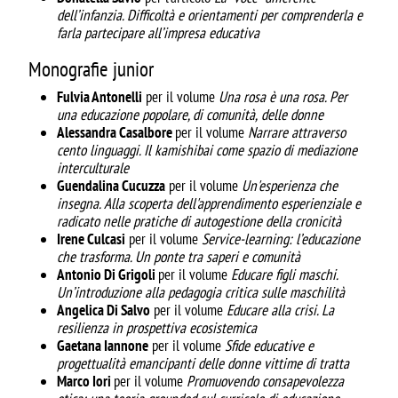
dell’infanzia. Difficoltà e orientamenti per
comprenderla e
farla partecipare all’impresa educativa
Monografie junior
Fulvia Antonelli
per il volume
Una rosa è una rosa. Per
una educazione popolare, di comunità,
delle donne
Alessandra Casalbore
per il volume
Narrare attraverso
cento linguaggi. Il kamishibai come
spazio di mediazione
interculturale
Guendalina Cucuzza
per il volume
Un'esperienza che
insegna. Alla scoperta dell'apprendimento
esperienziale e
radicato nelle pratiche di autogestione della cronicità
Irene Culcasi
per il volume
Service-learning: l’educazione
che trasforma. Un ponte tra saperi e
comunità
Antonio Di Grigoli
per il volume
Educare figli maschi.
Un’introduzione alla pedagogia critica
sulle maschilità
Angelica Di Salvo
per il volume
Educare alla crisi. La
resilienza in prospettiva ecosistemica
Gaetana Iannone
per il volume
Sfide educative e
progettualità emancipanti delle donne vittime di
tratta
Marco Iori
per il volume
Promuovendo consapevolezza