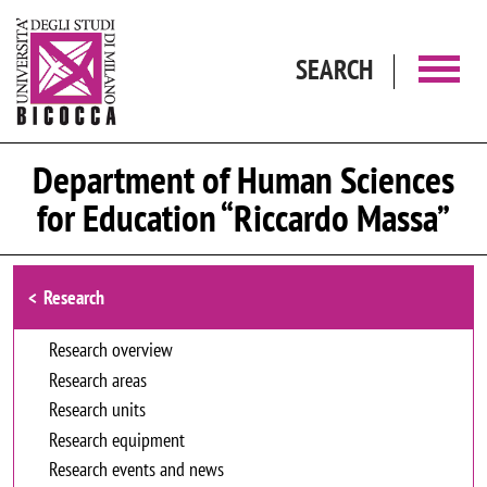
Skip to main content
SEARCH
Department of Human Sciences
for Education “Riccardo Massa”
Browse the section
Research
Research overview
Research areas
Research units
Research equipment
Research events and news