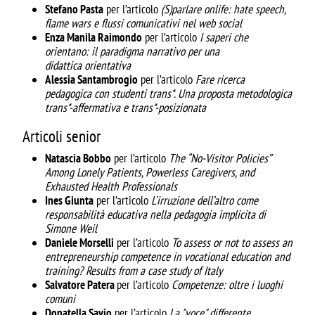
Stefano Pasta
per l’articolo
(S)parlare onlife: hate speech,
flame wars e flussi comunicativi nel web social
Enza Manila Raimondo
per l’articolo
I saperi che
orientano: il paradigma narrativo per una
didattica
orientativa
Alessia Santambrogio
per l’articolo
Fare ricerca
pedagogica con studenti trans*. Una proposta metodologica
trans*-affermativa e trans*-posizionata
Articoli senior
Natascia Bobbo
per l’articolo
The “No-Visitor Policies”
Among Lonely Patients, Powerless
Caregivers, and
Exhausted Health Professionals
Ines Giunta
per l’articolo
L’irruzione dell’altro come
responsabilità educativa nella pedagogia
implicita di
Simone Weil
Daniele Morselli
per l’articolo
To assess or not to assess an
entrepreneurship competence in
vocational education and
training? Results from a case study of Italy
Salvatore Patera
per l’articolo
Competenze: oltre i luoghi
comuni
Donatella Savio
per l’articolo
La "voce" differente