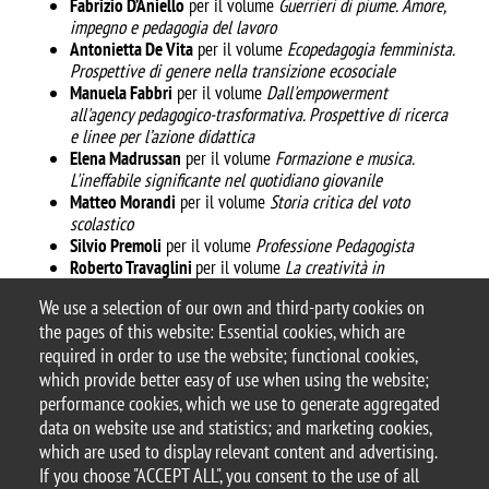
Fabrizio D’Aniello
per il volume
Guerrieri di piume. Amore,
impegno e pedagogia del lavoro
Antonietta De Vita
per il volume
Ecopedagogia femminista.
Prospettive di genere nella
transizione ecosociale
Manuela Fabbri
per il volume
Dall'empowerment
all'agency pedagogico-
trasformativa. Prospettive di ricerca
e linee per l’azione didattica
Elena Madrussan
per il volume
Formazione e musica.
L'ineffabile significante nel quotidiano
giovanile
Matteo Morandi
per il volume
Storia critica del voto
scolastico
Silvio Premoli
per il volume
Professione Pedagogista
Roberto Travaglini
per il volume
La creatività in
educazione. Modelli pedagogici e realizzazione
di sé
We use a selection of our own and third-party cookies on
Alessandro Versace
per il volume
La corruzione del
the pages of this website: Essential cookies, which are
simbolo e il “tradimento” dell’educazione
required in order to use the website; functional cookies,
which provide better easy of use when using the website;
performance cookies, which we use to generate aggregated
data on website use and statistics; and marketing cookies,
which are used to display relevant content and advertising.
© 2025 University of Milano-Bicocca
If you choose "ACCEPT ALL", you consent to the use of all
Piazza dell'Ateneo Nuovo, 1 - 20126, Milan