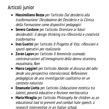
Articoli junior
Massimiliano Bozza
per l’articolo
Dal desiderio alla
trasformazione: l’Arcobaleno del Desiderio e la Clinica
della Formazione come dispositivi pedagogici
Severo Cardone
per l’articolo
Orientare ai futuri
desiderabili: il design thinking tra riflessività e creatività
trasformativa
Ines Guerini
per l’articolo
Il Progetto di Vita: riflessioni e
spunti operativi per realizzarlo
Zoran Lapov
per l’articolo
Il femminile scomodo:
contronarrazioni all'immaginario della donna straniera,
musulmana, Rom
Marco Leggieri
per l’articolo
Abordar el discurso del odio
desde una perspectiva interseccional. Reflexiones
pedagógicas de una investigación cualitativa en un
contexto naturista
Emanuele Liotta
per l’articolo
L’educazione estetica tra
talenti, povertà educative e finzione meritocratica
Maria Miraglia
per l’articolo
Philosophy for children as an
educational tool to prevent and combat hate speech. a
research intervention in an italian school