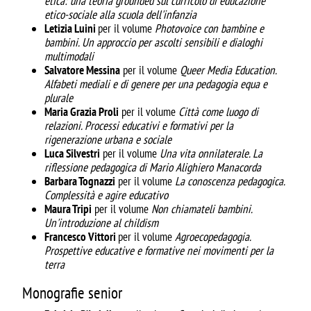
etica: una teoria grounded sul curricolo di
educazione
etico-sociale alla scuola dell'infanzia
Letizia Luini
per il volume
Photovoice con bambine e
bambini. Un approccio per ascolti sensibili
e dialoghi
multimodali
Salvatore Messina
per il volume
Queer Media Education.
Alfabeti mediali e di genere per una
pedagogia equa e
plurale
Maria Grazia Proli
per il volume
Città come luogo di
relazioni. Processi educativi e formativi per la
rigenerazione urbana e sociale
Luca Silvestri
per il volume
Una vita onnilaterale. La
riflessione pedagogica di Mario Alighiero Manacorda
Barbara Tognazzi
per il volume
La conoscenza pedagogica.
Complessità e agire educativo
Maura Tripi
per il volume
Non chiamateli bambini.
Un'introduzione al childism
Francesco Vittori
per il volume
Agroecopedagogia.
Prospettive educative e formative nei
movimenti per la
terra
Monografie senior