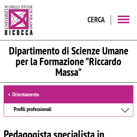
Salta al contenuto principale
CERCA
Dipartimento di Scienze Umane
per la Formazione "Riccardo
Massa"
Browse the section
Orientamento
Profili professionali
Pedagogista specialista in