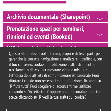
Archivio documentale (Sharepoint)
Prenotazione spazi per seminari,
riunioni ed eventi (Booked)
Uffici amministrativi e tecnici
Questo sito utilizza cookie tecnici, propri e di terze parti, per
garantire la corretta navigazione e analizzare il traffico e, con
il tuo consenso, cookie di profilazione e altri strumenti di
tracciamento di terzi per mostrare video e misurare
© 2025 Università degli Studi di Milano-Bicocca
l'efficacia delle attività di comunicazione istituzionale. Puoi
Piazza dell'Ateneo Nuovo, 1 - 20126, Milano
rifiutare i cookie non necessari e di profilazione cliccando su
Casella PEC:
ateneo.bicocca@pec.unimib.it
“Rifiuta tutti”. Puoi scegliere di acconsentirne l’utilizzo
P.I. 12621570154 |
cliccando su “Accetta tutti” oppure puoi personalizzare le tue
redazioneweb.formazione@unimib.it
scelte cliccando su “Rivedi le tue scelte sui cookie”.