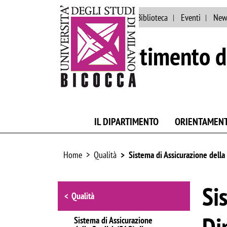
Ateneo
Persone
Biblioteca
Eventi
New
Dipartimento d
IL DIPARTIMENTO
ORIENTAMEN
Home
Qualità
Sistema di Assicurazione della
Browse the section
Si
Qualità
Di
Sistema di Assicurazione