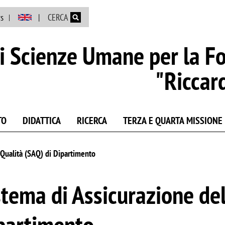
Salta al contenuto principale
s
CERCA
i Scienze Umane per la F
"Riccar
TO
DIDATTICA
RICERCA
TERZA E QUARTA MISSIONE
 Qualità (SAQ) di Dipartimento
stema di Assicurazione del
partimento