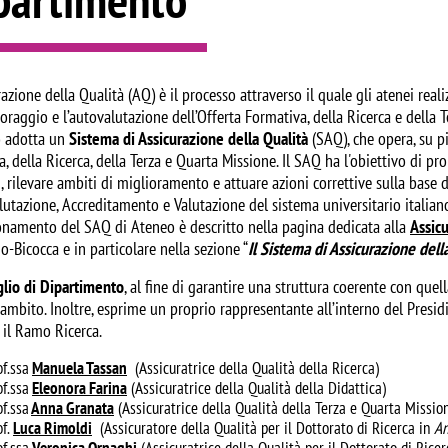
razione della Qualità (AQ) è il processo attraverso il quale gli atenei re
oraggio e l’autovalutazione dell’Offerta Formativa, della Ricerca e della 
o adotta un
Sistema di Assicurazione della Qualità
(SAQ), che opera, su pi
a, della Ricerca, della Terza e Quarta Missione. Il SAQ ha l'obiettivo di 
, rilevare ambiti di miglioramento e attuare azioni correttive sulla base 
utazione, Accreditamento e Valutazione del sistema universitario italiano
ionamento del SAQ di Ateneo è descritto nella pagina dedicata alla
Assicu
o-Bicocca e in particolare nella sezione “
Il Sistema di Assicurazione dell
iglio di Dipartimento
, al fine di garantire una struttura coerente con quel
ambito. Inoltre, esprime un proprio rappresentante all’interno del Presid
 il Ramo Ricerca.
of.ssa
Manuela Tassan
(Assicuratrice della Qualità della Ricerca)
of.ssa
Eleonora Farina
(Assicuratrice della Qualità della Didattica)
of.ssa
Anna Granata
(Assicuratrice della Qualità della Terza e Quarta Missio
f.
Luca Rimoldi
(Assicuratore della Qualità per il Dottorato di Ricerca in
An