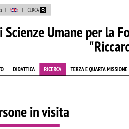
Salta al contenuto principale
s
CERCA
i Scienze Umane per la F
"Riccar
TO
DIDATTICA
RICERCA
TERZA E QUARTA MISSIONE
rsone in visita