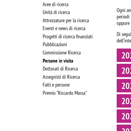
Aree di ricerca
Ogni an
Unità di ricerca
periodi 
Attrezzature per la ricerca
oppure 
Eventi e news di ricerca
Di segui
Progetti di ricerca finanziati
dell’in
Pubblicazioni
Commissione Ricerca
20
Persone in visita
20
Dottorati di Ricerca
Assegnisti di Ricerca
20
Fatti e persone
Premio "Riccardo Massa"
20
20