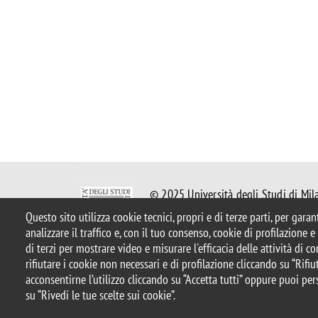
© 2025 Università degli Studi di Mil
Piazza dell'Ateneo Nuovo, 1 - 20126,
Questo sito utilizza cookie tecnici, propri e di terze parti, per gara
Casella PEC:
ateneo.bicocca@pec.uni
analizzare il traffico e, con il tuo consenso, cookie di profilazione 
P.I. 12621570154 |
redazioneweb.f
di terzi per mostrare video e misurare l'efficacia delle attività di 
rifiutare i cookie non necessari e di profilazione cliccando su “Rifiut
acconsentirne l’utilizzo cliccando su “Accetta tutti” oppure puoi per
Note legali
Privacy e cookie policy
Amministrazione tras
su “Rivedi le tue scelte sui cookie”.
Accessibility
Statistiche di accesso
Rivedi le tue scelte s