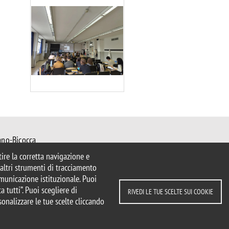
Image
ano-Bicocca
 Milano
ntire la corretta navigazione e
mib.it
e altri strumenti di tracciamento
ormazione@unimib.it
comunicazione istituzionale. Puoi
a tutti”. Puoi scegliere di
RIVEDI LE TUE SCELTE SUI COOKIE
sonalizzare le tue scelte cliccando
parente
Dichiarazione di accessibilità
ui cookie