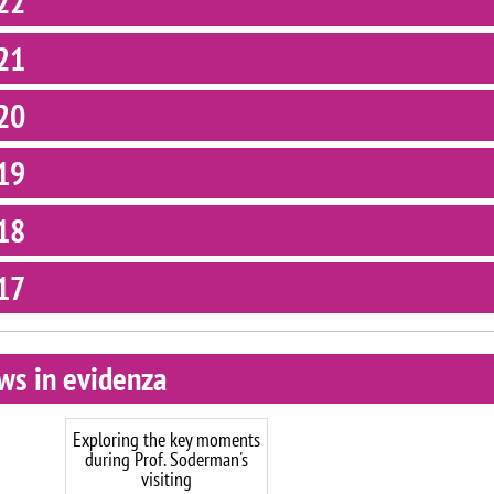
22
21
20
19
18
17
ws in evidenza
Exploring the key moments
during Prof. Soderman's
visiting