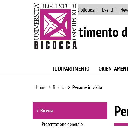
Ateneo
Persone
Biblioteca
Eventi
New
Dipartimento d
IL DIPARTIMENTO
ORIENTAMEN
Home
Ricerca
Persone in visita
Browse the section
Pe
Ricerca
Presentazione generale