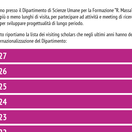
no presso il Dipartimento di Scienze Umane per la Formazione “R. Massa” a
più o meno lunghi di visita, per partecipare ad attività e meeting di ricerc
per sviluppare progettualità di lungo periodo.
to riportiamo la lista dei visiting scholars che negli ultimi anni hanno d
ternazionalizzazione del Dipartimento:
27
26
25
24
23