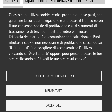
CAPTED
Dipartimento di Eccellenza/Excellence Department
Seminario
Questo sito utilizza cookie tecnici, propri e di terze parti, per
garantire la corretta navigazione e analizzare il traffico e, con
il tuo consenso, cookie di profilazione e altri strumenti di
tracciamento di terzi per mostrare video e misurare
© 2025 Università degli Studi di Milano-Bicocca
l'efficacia delle attività di comunicazione istituzionale. Puoi
Piazza dell'Ateneo Nuovo, 1 - 20126, Milano
rifiutare i cookie non necessari e di profilazione cliccando su
Casella PEC:
ateneo.bicocca@pec.unimib.it
“Rifiuta tutti”. Puoi scegliere di acconsentirne l’utilizzo
P.I. 12621570154 |
cliccando su “Accetta tutti” oppure puoi personalizzare le tue
redazioneweb.formazione@unimib.it
scelte cliccando su “Rivedi le tue scelte sui cookie”.
RIVEDI LE TUE SCELTE SUI COOKIE
Note legali
Privacy e cookie policy
Amministrazione trasparente
Dichiarazione di accessibilità
Accessibility
Statistiche di accesso
RIFIUTA TUTTI
Rivedi le tue scelte sui cookie
DOVE SIAMO
MAPPA DEL SITO
CONTATTI
ACCEPT ALL