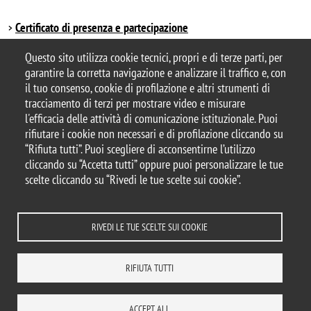
Certificato di presenza e partecipazione
Autorizzazione allo spostamento
Questo sito utilizza cookie tecnici, propri e di terze parti, per
garantire la corretta navigazione e analizzare il traffico e, con
il tuo consenso, cookie di profilazione e altri strumenti di
tracciamento di terzi per mostrare video e misurare
© 2025 Università degli Studi di Milano-Bicocca
l'efficacia delle attività di comunicazione istituzionale. Puoi
Piazza dell'Ateneo Nuovo, 1 - 20126, Milano
rifiutare i cookie non necessari e di profilazione cliccando su
Casella PEC:
ateneo.bicocca@pec.unimib.it
“Rifiuta tutti”. Puoi scegliere di acconsentirne l’utilizzo
P.I. 12621570154 |
cliccando su “Accetta tutti” oppure puoi personalizzare le tue
redazioneweb.formazione@unimib.it
scelte cliccando su “Rivedi le tue scelte sui cookie”.
RIVEDI LE TUE SCELTE SUI COOKIE
Note legali
Privacy e cookie policy
Amministrazione trasparente
Dichiarazione di accessibilità
Accessibility
Statistiche di accesso
RIFIUTA TUTTI
Rivedi le tue scelte sui cookie
DOVE SIAMO
MAPPA DEL SITO
CONTATTI
ACCEPT ALL