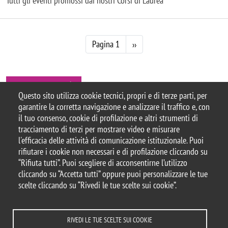
Tutti gli eventi promossi dai nostri Corsi di Laurea
Paginazione
Pagina successiva
Pagina 1
››
Tutte le news
Questo sito utilizza cookie tecnici, propri e di terze parti, per
garantire la corretta navigazione e analizzare il traffico e, con
il tuo consenso, cookie di profilazione e altri strumenti di
tracciamento di terzi per mostrare video e misurare
© 2025 Università degli Studi di Milano-Bicocca
l'efficacia delle attività di comunicazione istituzionale. Puoi
Piazza dell'Ateneo Nuovo, 1 - 20126, Milano
rifiutare i cookie non necessari e di profilazione cliccando su
Casella PEC:
ateneo.bicocca@pec.unimib.it
“Rifiuta tutti”. Puoi scegliere di acconsentirne l’utilizzo
P.I. 12621570154 |
cliccando su “Accetta tutti” oppure puoi personalizzare le tue
redazioneweb.formazione@unimib.it
scelte cliccando su “Rivedi le tue scelte sui cookie”.
RIVEDI LE TUE SCELTE SUI COOKIE