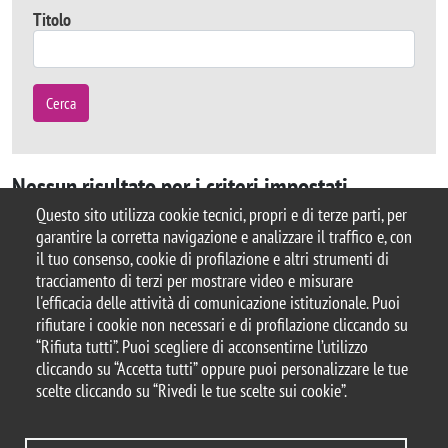
Titolo
Cerca
Nessun risultato per i criteri impostati
Questo sito utilizza cookie tecnici, propri e di terze parti, per
garantire la corretta navigazione e analizzare il traffico e, con
il tuo consenso, cookie di profilazione e altri strumenti di
tracciamento di terzi per mostrare video e misurare
© 2025 Università degli Studi di Milano-Bicocca
l'efficacia delle attività di comunicazione istituzionale. Puoi
Piazza dell'Ateneo Nuovo, 1 - 20126, Milano
rifiutare i cookie non necessari e di profilazione cliccando su
Casella PEC:
ateneo.bicocca@pec.unimib.it
“Rifiuta tutti”. Puoi scegliere di acconsentirne l’utilizzo
P.I. 12621570154 |
cliccando su “Accetta tutti” oppure puoi personalizzare le tue
redazioneweb.formazione@unimib.it
scelte cliccando su “Rivedi le tue scelte sui cookie”.