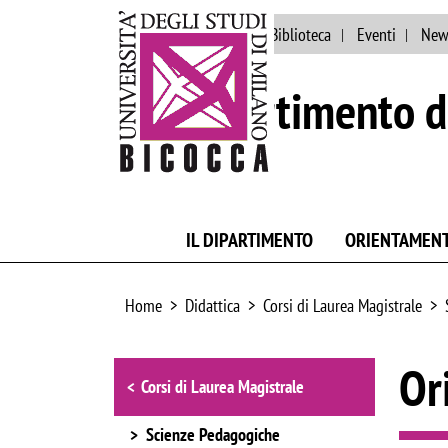
Ateneo
Persone
Biblioteca
Eventi
New
Dipartimento d
IL DIPARTIMENTO
ORIENTAMEN
Home
Didattica
Corsi di Laurea Magistrale
Browse the section
Or
Corsi di Laurea Magistrale
Scienze Pedagogiche