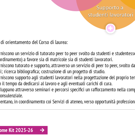
i di orientamento del Corso di laurea:
rniscono un servizio di tutorato peer to peer svolto da studenti e studentess
ordinamento) a favore sia di matricole sia di studenti lavoratori.
rniscono tutorato e supporto, attraverso un servizio di peer to peer, svolto da
i; ricerca bibliografica; costruzione di un progetto di studio.
rniscono supporto agli studenti lavoratori nella progettazione del proprio t
 il tempo da dedicarsi al lavoro e agli eventuali carichi di cura.
iluppano attraverso seminari e percorsi specifici un rafforzamento nella com
consulenziale.
ientano, in coordinamento coi Servizi di ateneo, verso opportunità professiona
ome Kit 2025-26