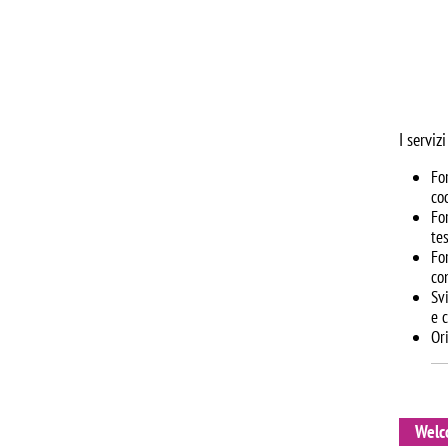
I serviz
Fo
co
Fo
tes
Fo
con
Sv
e 
Or
Welc