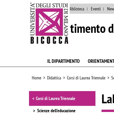
Ateneo
Persone
Biblioteca
Eventi
New
Dipartimento d
IL DIPARTIMENTO
ORIENTAMEN
Home
Didattica
Corsi di Laurea Triennale
S
Browse the section
La
Corsi di Laurea Triennale
Scienze dell'educazione