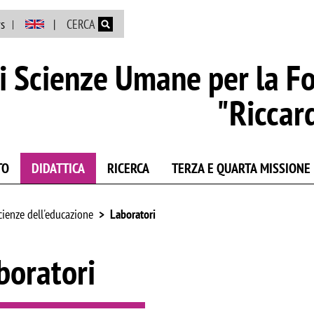
Salta al contenuto principale
s
CERCA
i Scienze Umane per la F
"Riccar
TO
DIDATTICA
RICERCA
TERZA E QUARTA MISSIONE
cienze dell'educazione
Laboratori
boratori