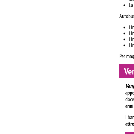
La
Autobu
Li
Li
Li
Li
Per magg
Ven
Veng
app
doce
anni
I ba
attr