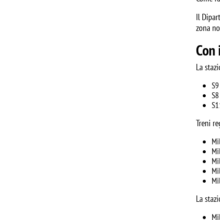
Il Dipa
zona nor
Con 
La stazi
S9
S8
S1
Treni re
Mi
Mi
Mi
Mi
Mi
La stazi
Mi