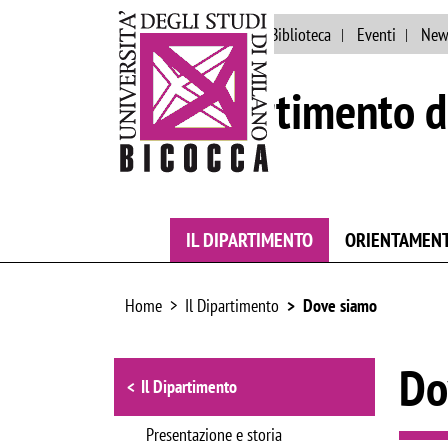
Ateneo
Persone
Biblioteca
Eventi
New
Dipartimento d
IL DIPARTIMENTO
ORIENTAMEN
Home
Il Dipartimento
Dove siamo
Browse the section
Do
Il Dipartimento
Presentazione e storia