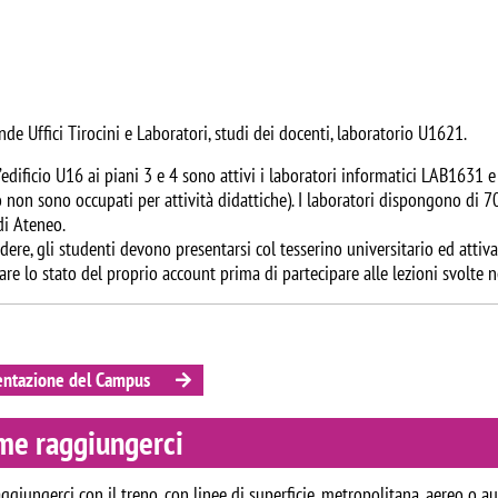
e Uffici Tirocini e Laboratori, studi dei docenti, laboratorio U1621.
’edificio U16 ai piani 3 e 4 sono attivi i laboratori informatici LAB1631
non sono occupati per attività didattiche). I laboratori dispongono di 70
di Ateneo.
dere, gli studenti devono presentarsi col tesserino universitario ed attiva
are lo stato del proprio account prima di partecipare alle lezioni svolte n
entazione del Campus
me raggiungerci
ggiungerci con il treno, con linee di superficie, metropolitana, aereo o 