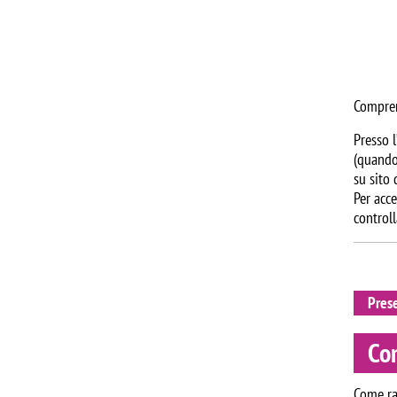
Comprend
Presso l
(quando 
su sito 
Per acce
controll
Pres
Co
Come ra