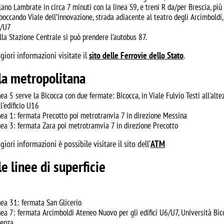
lano Lambrate in circa 7 minuti con la linea S9, e treni R da/per Brescia, più
boccando Viale dell’Innovazione, strada adiacente al teatro degli Arcimboldi, 
/U7
lla Stazione Centrale si può prendere l’autobus 87.
giori informazioni visitate il
sito delle Ferrovie dello Stato
.
la metropolitana
nea 5 serve la Bicocca con due fermate: Bicocca, in Viale Fulvio Testi all'alte
ll'edificio U16
nea 1: fermata Precotto poi metrotranvia 7 in direzione Messina
nea 3: fermata Zara poi metrotramvia 7 in direzione Precotto
iori informazioni è possibile visitare il sito dell’
ATM
le linee di superficie
nea 31: fermata San Glicerio
nea 7: fermata Arcimboldi Ateneo Nuovo per gli edifici U6/U7, Università Bicoc
ienza