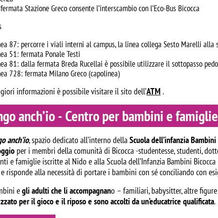
 fermata Stazione Greco consente l’interscambio con l’Eco-Bus Bicocca
s
nea 87: percorre i viali interni al campus, la linea collega Sesto Marelli alla
nea 51: fermata Ponale Testi
nea 81: dalla fermata Breda Rucellai è possibile utilizzare il sottopasso ped
nea 728: fermata Milano Greco (capolinea)
iori informazioni è possibile visitare il sito dell’
ATM
.
go anch’io - Centro per bambini e famiglie
o anch’io
, spazio dedicato all’interno della
Scuola dell’infanzia Bambini
oggio
per i membri della comunità di Bicocca -studentesse, studenti, dottora
nti e famiglie iscritte al Nido e alla Scuola dell’Infanzia Bambini Bicocc
e risponde alla necessità di portare i bambini con sé conciliando con esi
mbini e
gli adulti che li accompagnan
o – familiari, babysitter, altre figu
ezzato per il gioco e il riposo e sono accolti da un’educatrice qualificata
.