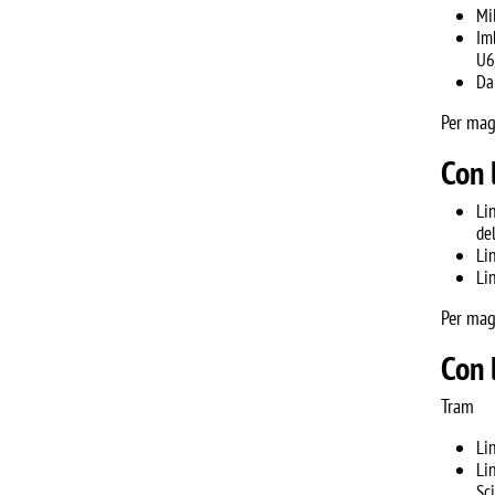
Mi
Im
U6
Da
Per mag
Con 
Li
de
Li
Li
Per magg
Con 
Tram
Li
Li
Sc