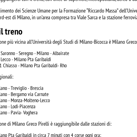
rtimento dei Scienze Umane per la Formazione “Riccardo Massa” dell’Univer
d-est di Milano, in un’area compresa tra Viale Sarca e la stazione ferrovia
il treno
one più vicina all’Università degli Studi di Milano-Bicocca è Milano Greco P
 Saronno - Seregno - Milano - Albairate
 Lecco - Milano Pta Garibaldi
1 Chiasso - Milano Pta Garibaldi- Rho
gionali:
lano - Treviglio - Brescia
lano - Bergamo via Carnate
lano - Monza-Molteno-Lecco
lano - Lodi-Piacenza
lano - Pavia- Voghera
one di Milano Greco Pirelli è raggiungibile dalle stazioni di:
lano Pta Garibaldi in circa 7 minuti con 4 corse ogni ora;