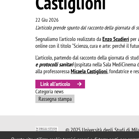
Castiglioni
22 Giu 2026
L'articolo prende spunto dal racconto della giornata di s
Segnaliamo l'articolo realizzato da
Enzo Scudieri
per
online con il titolo "Scienza, cura e arte: perché il fu
L'articolo, partendo dal racconto della giornata di stud
e protocolli sanitari
(ospitata nella Sala MediCinema d
alla professoressa
Micaela Castiglioni
, fondatrice e 
Link all'articolo
Categoria news
Rassegna stampa
© 2025 Università degli Studi di Mil
Piazza dell'Ateneo Nuovo, 1 - 20126,