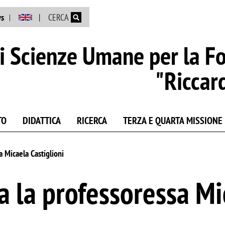
Salta al contenuto principale
s
CERCA
i Scienze Umane per la F
"Riccar
TO
DIDATTICA
RICERCA
TERZA E QUARTA MISSIONE
a Micaela Castiglioni
a la professoressa Mi