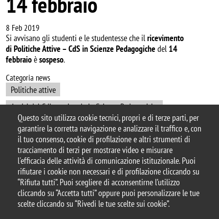
14 febbraio
8 Feb 2019
Si avvisano gli studenti e le studentesse che il
ricevimento
di Politiche Attive – CdS in Scienze Pedagogiche
del
14
febbraio
è
sospeso
.
Categoria news
Politiche attive
Avvisi del CdL magistrale in Scienze Pedagogiche
Questo sito utilizza cookie tecnici, propri e di terze parti, per
garantire la corretta navigazione e analizzare il traffico e, con
il tuo consenso, cookie di profilazione e altri strumenti di
tracciamento di terzi per mostrare video e misurare
© 2025 Università degli Studi di Milano-Bicocca
l'efficacia delle attività di comunicazione istituzionale. Puoi
Piazza dell'Ateneo Nuovo, 1 - 20126, Milano
rifiutare i cookie non necessari e di profilazione cliccando su
Casella PEC:
ateneo.bicocca@pec.unimib.it
“Rifiuta tutti”. Puoi scegliere di acconsentirne l’utilizzo
P.I. 12621570154 |
cliccando su “Accetta tutti” oppure puoi personalizzare le tue
redazioneweb.formazione@unimib.it
scelte cliccando su “Rivedi le tue scelte sui cookie”.