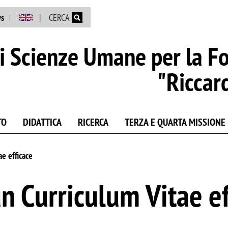
Salta al contenuto principale
s
CERCA
i Scienze Umane per la F
"Riccar
TO
DIDATTICA
RICERCA
TERZA E QUARTA MISSIONE
ae efficace
n Curriculum Vitae ef