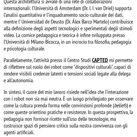
Questa architettura si avvale di una rete di collaborazioni
internazionali: l’Università di Amsterdam (Dr. I. I. van Driel) supporta
l’analisi quantitativa e l’inquadramento socio-culturale dei dati,
mentre l’ Universidad de Deusto (Dr. Álex Barco Martelo) contribuisce
alla definizione degli aspetti tecnologici e sperimentali degli stimoli
video. La cornice pedagogica e teorica è infine sviluppata presso
l’Università di Milano-Bicocca, in un incrocio tra filosofia, pedagogia
e psicologia culturale.
Parallelamente, l’attività presso il Centro Studi
CAPTED
mi permette
di riflettere sul ruolo dei robot come "dispositivi culturali", capaci di
rendere visibili credenze latenti e tensioni sociali legate alla delega
e all'autonomia.
In sintesi, il cuore del mio lavoro risiede nell’idea che l’interazione
con i robot non sia mai neutra. È un luogo privilegiato per osservare
come la cultura prenda forma nelle convinzioni profonde (
beliefs
) e
come queste orientino pratiche e resistenze. In questa prospettiva, la
pedagogia non fornisce ricette sull’uso delle tecnologie, ma
costruisce spazi di pensiero critico sulla nostra convivenza con gli
agenti artificiali.