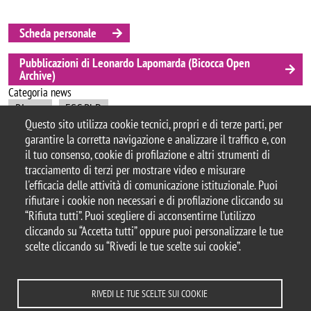
Scheda personale
Pubblicazioni di Leonardo Lapomarda (Bicocca Open
Archive)
Categoria news
Ricerca
ESC PhD
Questo sito utilizza cookie tecnici, propri e di terze parti, per
garantire la corretta navigazione e analizzare il traffico e, con
il tuo consenso, cookie di profilazione e altri strumenti di
tracciamento di terzi per mostrare video e misurare
© 2025 Università degli Studi di Milano-Bicocca
l'efficacia delle attività di comunicazione istituzionale. Puoi
Piazza dell'Ateneo Nuovo, 1 - 20126, Milano
rifiutare i cookie non necessari e di profilazione cliccando su
Casella PEC:
ateneo.bicocca@pec.unimib.it
“Rifiuta tutti”. Puoi scegliere di acconsentirne l’utilizzo
P.I. 12621570154 |
cliccando su “Accetta tutti” oppure puoi personalizzare le tue
redazioneweb.formazione@unimib.it
scelte cliccando su “Rivedi le tue scelte sui cookie”.
RIVEDI LE TUE SCELTE SUI COOKIE