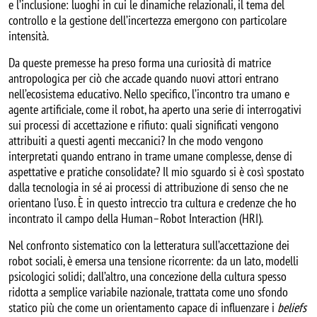
e l’inclusione: luoghi in cui le dinamiche relazionali, il tema del
controllo e la gestione dell’incertezza emergono con particolare
intensità.
Da queste premesse ha preso forma una curiosità di matrice
antropologica per ciò che accade quando nuovi attori entrano
nell’ecosistema educativo. Nello specifico, l’incontro tra umano e
agente artificiale, come il robot, ha aperto una serie di interrogativi
sui processi di accettazione e rifiuto: quali significati vengono
attribuiti a questi agenti meccanici? In che modo vengono
interpretati quando entrano in trame umane complesse, dense di
aspettative e pratiche consolidate? Il mio sguardo si è così spostato
dalla tecnologia in sé ai processi di attribuzione di senso che ne
orientano l’uso. È in questo intreccio tra cultura e credenze che ho
incontrato il campo della Human–Robot Interaction (HRI).
Nel confronto sistematico con la letteratura sull’accettazione dei
robot sociali, è emersa una tensione ricorrente: da un lato, modelli
psicologici solidi; dall’altro, una concezione della cultura spesso
ridotta a semplice variabile nazionale, trattata come uno sfondo
statico più che come un orientamento capace di influenzare i
beliefs