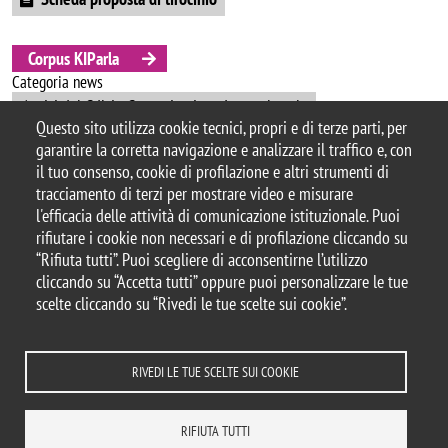
Corpus KIParla
Categoria news
Avvisi del CdL in Comunicazione Interculturale
Questo sito utilizza cookie tecnici, propri e di terze parti, per
garantire la corretta navigazione e analizzare il traffico e, con
il tuo consenso, cookie di profilazione e altri strumenti di
tracciamento di terzi per mostrare video e misurare
© 2025 Università degli Studi di Milano-Bicocca
l'efficacia delle attività di comunicazione istituzionale. Puoi
Piazza dell'Ateneo Nuovo, 1 - 20126, Milano
rifiutare i cookie non necessari e di profilazione cliccando su
Casella PEC:
ateneo.bicocca@pec.unimib.it
“Rifiuta tutti”. Puoi scegliere di acconsentirne l’utilizzo
P.I. 12621570154 |
cliccando su “Accetta tutti” oppure puoi personalizzare le tue
redazioneweb.formazione@unimib.it
scelte cliccando su “Rivedi le tue scelte sui cookie”.
RIVEDI LE TUE SCELTE SUI COOKIE
Note legali
Privacy e cookie policy
Amministrazione trasparente
Dichiarazione di accessibilità
Accessibility
Statistiche di accesso
RIFIUTA TUTTI