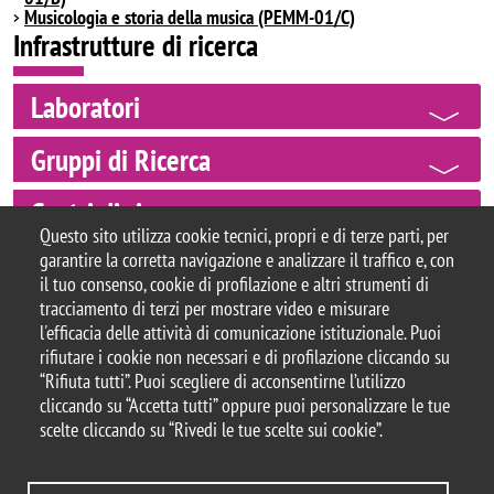
Musicologia e storia della musica (PEMM-01/C)
Infrastrutture di ricerca
Laboratori
Gruppi di Ricerca
Centri di ricerca
Questo sito utilizza cookie tecnici, propri e di terze parti, per
garantire la corretta navigazione e analizzare il traffico e, con
il tuo consenso, cookie di profilazione e altri strumenti di
tracciamento di terzi per mostrare video e misurare
© 2025 Università degli Studi di Milano-Bicocca
l'efficacia delle attività di comunicazione istituzionale. Puoi
Piazza dell'Ateneo Nuovo, 1 - 20126, Milano
rifiutare i cookie non necessari e di profilazione cliccando su
Casella PEC:
ateneo.bicocca@pec.unimib.it
“Rifiuta tutti”. Puoi scegliere di acconsentirne l’utilizzo
P.I. 12621570154 |
cliccando su “Accetta tutti” oppure puoi personalizzare le tue
redazioneweb.formazione@unimib.it
scelte cliccando su “Rivedi le tue scelte sui cookie”.